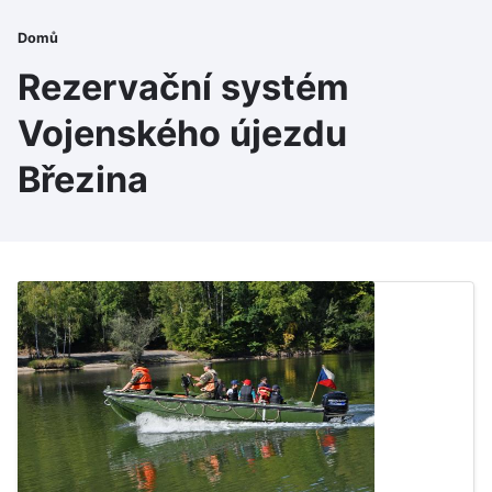
Přejít
Drobečková
Patička
k
Domů
hlavnímu
navigace
Rezervační systém
obsahu
Vojenského újezdu
Březina